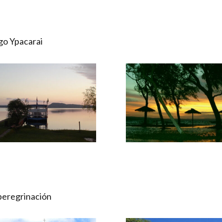
ago Ypacarai
 peregrinación