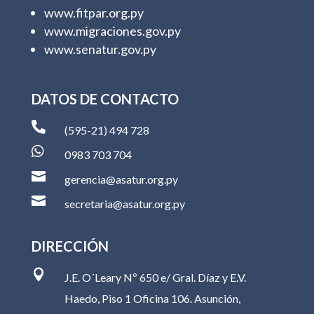
www.fitpar.org.py
www.migraciones.gov.py
www.senatur.gov.py
DATOS DE CONTACTO

(595-21) 494 728

0983 703 704

gerencia@asatur.org.py

secretaria@asatur.org.py
DIRECCIÓN

J.E. O´Leary Nº 650 e/ Gral. Díaz y E.V.
Haedo, Piso 1 Oficina 106. Asunción,