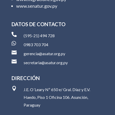
www.senatur.gov.py
DATOS DE CONTACTO

(595-21) 494 728

0983 703 704

gerencia@asatur.org.py

secretaria@asatur.org.py
DIRECCIÓN

J.E. O´Leary Nº 650 e/ Gral. Díaz y E.V.
Haedo, Piso 1 Oficina 106. Asunción,
Paraguay