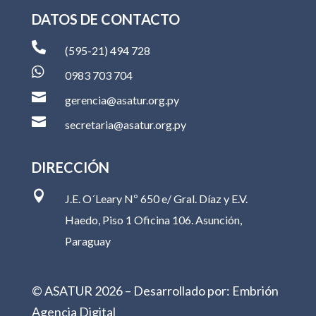
DATOS DE CONTACTO

(595-21) 494 728

0983 703 704

gerencia@asatur.org.py

secretaria@asatur.org.py
DIRECCIÓN

J.E. O´Leary Nº 650 e/ Gral. Díaz y E.V.
Haedo, Piso 1 Oficina 106. Asunción,
Paraguay
© ASATUR
2026
– Desarrollado por:
Embrión
Agencia Digital