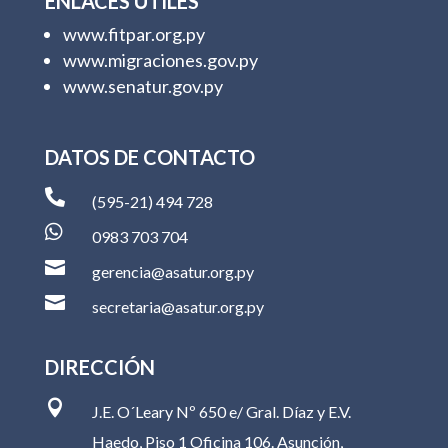
ENLACES ÚTILES
www.fitpar.org.py
www.migraciones.gov.py
www.senatur.gov.py
DATOS DE CONTACTO

(595-21) 494 728

0983 703 704

gerencia@asatur.org.py

secretaria@asatur.org.py
DIRECCIÓN

J.E. O´Leary Nº 650 e/ Gral. Díaz y E.V.
Haedo, Piso 1 Oficina 106. Asunción,