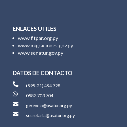
ENLACES ÚTILES
www.fitpar.org.py
www.migraciones.gov.py
www.senatur.gov.py
DATOS DE CONTACTO

(595-21) 494 728

0983 703 704

gerencia@asatur.org.py

secretaria@asatur.org.py