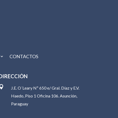
CONTACTOS
DIRECCIÓN

J.E. O´Leary Nº 650 e/ Gral. Díaz y E.V.
Haedo, Piso 1 Oficina 106. Asunción,
Paraguay