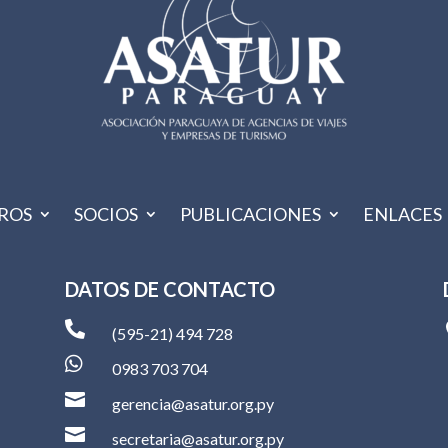
ROS
SOCIOS
PUBLICACIONES
ENLACES
DATOS DE CONTACTO

(595-21) 494 728

0983 703 704

gerencia@asatur.org.py

secretaria@asatur.org.py