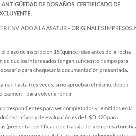
 ANTIGÜEDAD DE DOS AÑOS, CERTIFICADO DE
EXCLUYENTE.
R ENVIADO A LA ASATUR – ORIGINALES IMPRESOS,
 el plazo de inscripción 15 (quince) días antes de la fecha
fin de que los interesados tengan suficiente tiempo para
 necesario para chequear la documentación presentada.
examen hasta tres veces; si no aprueban el mismo, deben
o examen – para volver a rendir
 correspondientes para ser completados y remitidos en la
administrativos y de evaluación es de U$D 120 para
tas (presentar certificado de trabajo de la empresa turístic
 socios que no estén al día, no socios e Independientes. L