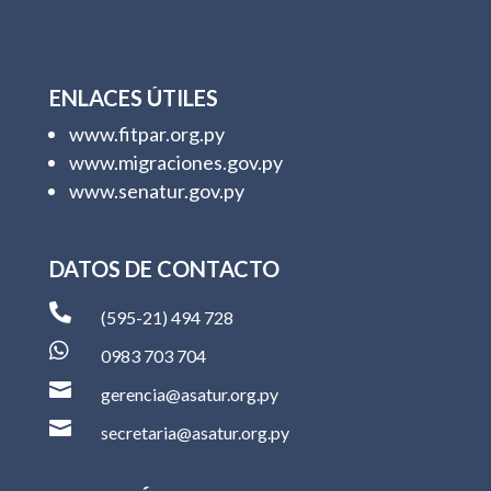
ENLACES ÚTILES
www.fitpar.org.py
www.migraciones.gov.py
www.senatur.gov.py
DATOS DE CONTACTO

(595-21) 494 728

0983 703 704

gerencia@asatur.org.py

secretaria@asatur.org.py