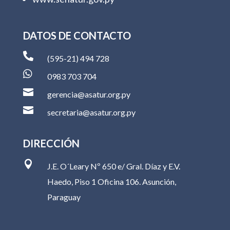
DATOS DE CONTACTO

(595-21) 494 728

0983 703 704

gerencia@asatur.org.py

secretaria@asatur.org.py
DIRECCIÓN

J.E. O´Leary Nº 650 e/ Gral. Díaz y E.V.
Haedo, Piso 1 Oficina 106. Asunción,
Paraguay