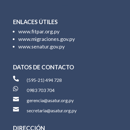
ENLACES ÚTILES
www.fitpar.org.py
www.migraciones.gov.py
www.senatur.gov.py
DATOS DE CONTACTO

(595-21) 494 728

0983 703 704

gerencia@asatur.org.py

secretaria@asatur.org.py
DIRECCIÓN