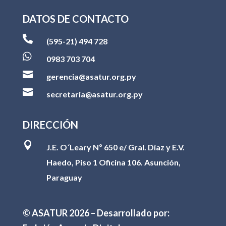
DATOS DE CONTACTO

(595-21) 494 728

0983 703 704

gerencia@asatur.org.py

secretaria@asatur.org.py
DIRECCIÓN

J.E. O´Leary Nº 650 e/ Gral. Díaz y E.V.
Haedo, Piso 1 Oficina 106. Asunción,
Paraguay
© ASATUR
2026
– Desarrollado por: