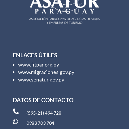
ENLACES ÚTILES
www.fitpar.org.py
www.migraciones.gov.py
www.senatur.gov.py
DATOS DE CONTACTO

(595-21) 494 728

0983 703 704