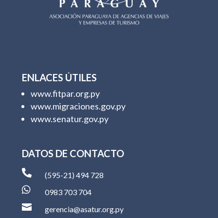
ENLACES ÚTILES
www.fitpar.org.py
www.migraciones.gov.py
www.senatur.gov.py
DATOS DE CONTACTO

(595-21) 494 728

0983 703 704

gerencia@asatur.org.py